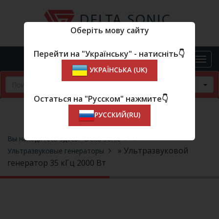
Оберіть мову сайту
Перейти на "Українську" - натисніть👇
УКРАЇНСЬКА (UK)
Tog
Остаться на "Русском" нажмите👇
РУССКИЙ(RU)
»
Вы находитесь здесь:
Delta Sonic
» Ультразвуковой
Ультразвуковые генераторы
генератор 35 кГц 2000 Вт