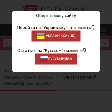
Оберіть мову сайту
Перейти на "Українську" - натисніть👇
УКРАЇНСЬКА (UK)
Tog
Остаться на "Русском" нажмите👇
РУССКИЙ(RU)
»
Вы находитесь здесь:
Delta Sonic
» Ультразвуковой
Ультразвуковые генераторы
генератор 25 кГц 500 Вт