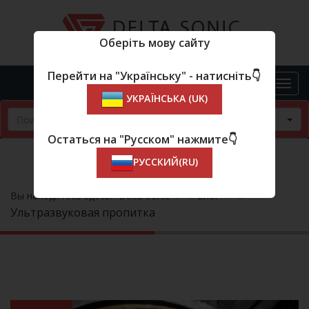
Оберіть мову сайту
Перейти на "Українську" - натисніть👇
УКРАЇНСЬКА (UK)
Tog
Остаться на "Русском" нажмите👇
РУССКИЙ(RU)
»
»
Вы находитесь здесь:
Delta Sonic
Блог
Ультразвуковая пропитка