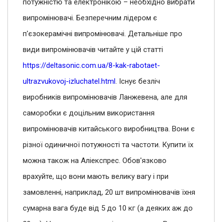
потужністю та електронікою – необхідно вибрати
випромінювачі. Безперечним лідером є
п'єзокерамічні випромінювачі. Детальніше про
види випромінювачів читайте у цій статті
https://deltasonic.com.ua/8-kak-rabotaet-
ultrazvukovoj-izluchatel.html
. Існує безліч
виробників випромінювачів Ланжевена, але для
саморобки є доцільним використання
випромінювачів китайського виробництва. Вони є
різної одиничної потужності та частоти. Купити їх
можна також на Аліекспрес. Обов'язково
врахуйте, що вони мають велику вагу і при
замовленні, наприклад, 20 шт випромінювачів їхня
сумарна вага буде від 5 до 10 кг (а деяких аж до