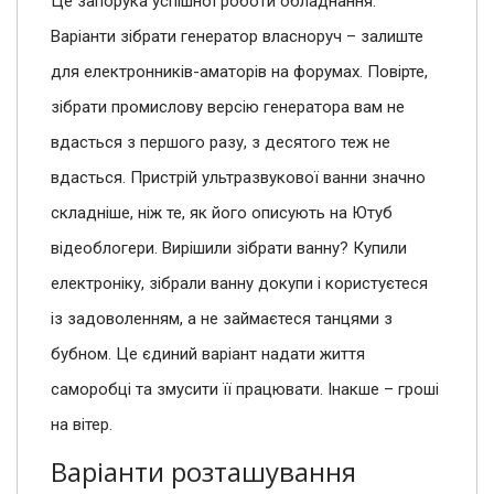
Це запорука успішної роботи обладнання.
Варіанти зібрати генератор власноруч – залиште
для електронників-аматорів на форумах. Повірте,
зібрати промислову версію генератора вам не
вдасться з першого разу, з десятого теж не
вдасться. Пристрій ультразвукової ванни значно
складніше, ніж те, як його описують на Ютуб
відеоблогери. Вирішили зібрати ванну? Купили
електроніку, зібрали ванну докупи і користуєтеся
із задоволенням, а не займаєтеся танцями з
бубном. Це єдиний варіант надати життя
саморобці та змусити її працювати. Інакше – гроші
на вітер.
Варіанти розташування