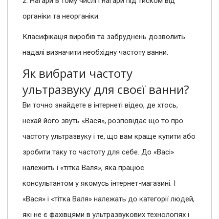
2. Нагари в тому числі і нагари під тиском від
органіки та неорганіки.
Класифікація виробів та забруднень дозволить
надалі визначити необхідну частоту ванни.
Як вибрати частоту
ультразвуку для своєї ванни?
Ви точно знайдете в інтернеті відео, де хтось,
нехай його звуть «Вася», розповідає що то про
частоту ультразвуку і те, що вам краще купити або
зробити таку то частоту для себе. До «Васі»
належить і «тітка Валя», яка працює
консультантом у якомусь інтернет-магазині. І
«Вася» і «тітка Валя» належать до категорії людей,
які не є фахівцями в ультразвукових технологіях і