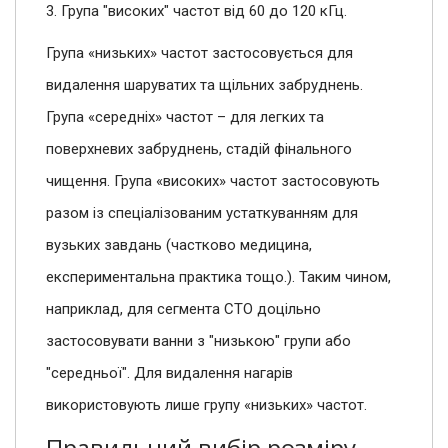
3. Група "високих" частот від 60 до 120 кГц.
Група «низьких» частот застосовується для
видалення шаруватих та щільних забруднень.
Група «середніх» частот – для легких та
поверхневих забруднень, стадій фінального
чищення. Група «високих» частот застосовують
разом із спеціалізованим устаткуванням для
вузьких завдань (частково медицина,
експериментальна практика тощо.). Таким чином,
наприклад, для сегмента СТО доцільно
застосовувати ванни з "низькою" групи або
"середньої". Для видалення нагарів
використовують лише групу «низьких» частот.
Правильний вибір розміру